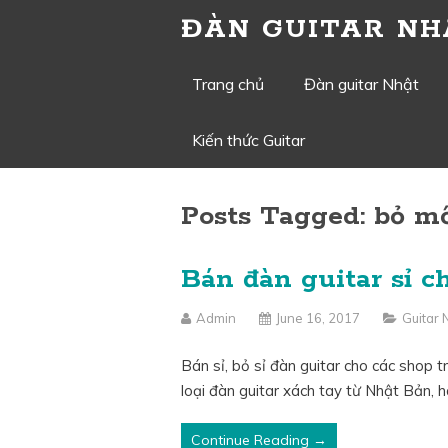
ĐÀN GUITAR NH
Skip
Trang chủ
Đàn guitar Nhật
to
Kiến thức Guitar
content
Posts Tagged: bỏ mố
Bán đàn guitar sỉ c
Admin
June 16, 2017
Guitar
Bán sỉ, bỏ sỉ đàn guitar cho các shop 
loại đàn guitar xách tay từ Nhật Bản,
Continue Reading →