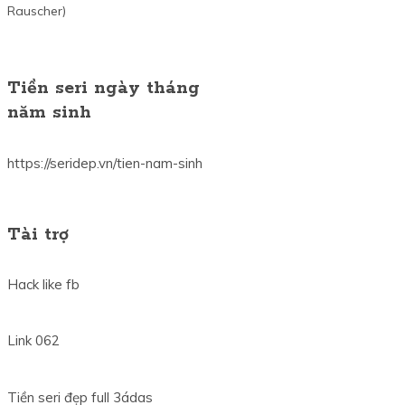
Rauscher)
Tiền seri ngày tháng
năm sinh
https://seridep.vn/tien-nam-sinh
Tài trợ
Hack like fb
Link 062
Tiền seri đẹp full 3ádas