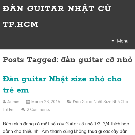
ĐÀN GUITAR NHẬT CŨ
TP.HCM
Menu
Posts Tagged: đàn guitar cỡ nhỏ
Skip
to
Đàn guitar Nhật size nhỏ cho
content
trẻ em
Admin
March 28, 2015
Đàn Guitar Nhật Size Nhỏ Cho
Trẻ Em
2 Comments
Bên mình đang có một số cây Guitar cỡ nhỏ 1/2, 3/4 thích hợp
dành cho thiếu nhi. Âm thanh cũng không thua gì các cây đàn