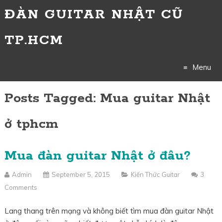
ĐÀN GUITAR NHẬT CŨ
TP.HCM
Menu
Posts Tagged: Mua guitar Nhật
Skip
to
ở tphcm
content
Mua đàn guitar Nhật ở đâu?
Admin
September 5, 2015
Kiến Thức Guitar
3
Comments
Lang thang trên mạng và không biết tìm mua đàn guitar Nhật