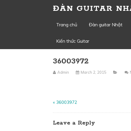
ĐÀN GUITAR NH
Skip
Trang chủ
Đàn guitar Nhật
to
Kiến thức Guitar
content
36003972
Admin
March 2, 2015
«
36003972
Leave a Reply