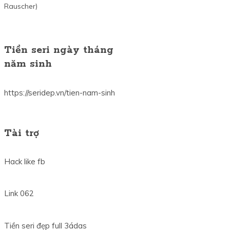
Rauscher)
Tiền seri ngày tháng
năm sinh
https://seridep.vn/tien-nam-sinh
Tài trợ
Hack like fb
Link 062
Tiền seri đẹp full 3ádas