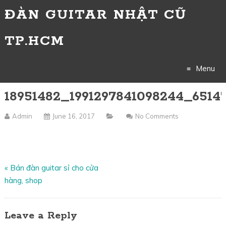
ĐÀN GUITAR NHẬT CŨ
TP.HCM
Menu
18951482_1991297841098244_651
Skip
to
Admin
June 16, 2017
No Comments
content
«
Bán đàn guitar sỉ cho cửa
hàng, shop
Leave a Reply