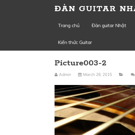
ĐÀN GUITAR NH
Skip
Trang chủ
Đàn guitar Nhật
to
Kiến thức Guitar
content
Picture003-2
Admin
March 28, 2015