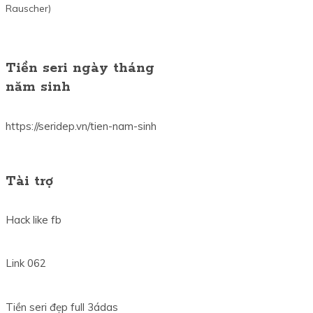
Rauscher)
Tiền seri ngày tháng
năm sinh
https://seridep.vn/tien-nam-sinh
Tài trợ
Hack like fb
Link 062
Tiền seri đẹp full 3ádas