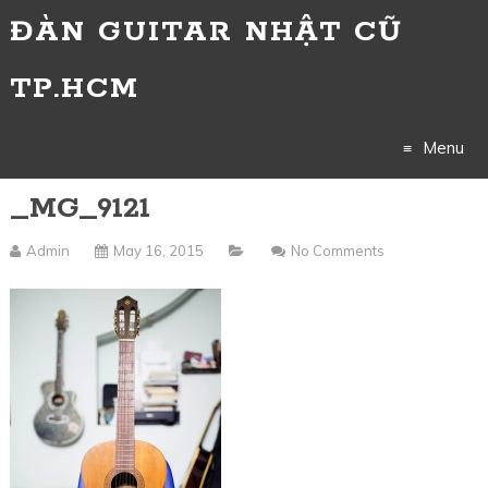
ĐÀN GUITAR NHẬT CŨ
TP.HCM
Menu
_MG_9121
Skip
to
Admin
May 16, 2015
No Comments
content