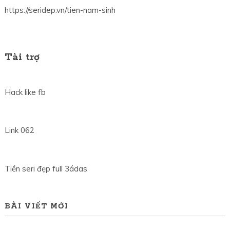
https://seridep.vn/tien-nam-sinh
Tài trợ
Hack like fb
Link 062
Tiền seri đẹp full 3ádas
BÀI VIẾT MỚI