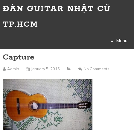
ĐÀN GUITAR NHẬT CŨ
TP.HCM
Menu
Capture
Skip
to
Admin
January 5, 2016
No Comments
content